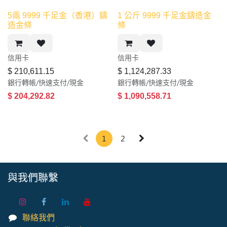
5兩 9999 千足金（香港）鑄
1 公斤 9999 千足金鑄造金
造金條
條
信用卡​
信用卡​
$
210,611.15
$
1,124,287.33
銀行轉帳/快速支付/現金
銀行轉帳/快速支付/現金
$
204,292.82
$
1,090,558.71
1
2
與我們聯繫
聯絡我們