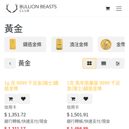
Skip to Content
黃金
鑄造金條
澆注金條
金幣
黃金
新產品
1g 克 9999 千足金(瑞士)鑄
1克 馬年限量版 9999 千足
造金條
金(瑞士)鑄造金條
信用卡​
信用卡​
$
1,351.72
$
1,501.91
銀行轉帳/快速支付/現金
銀行轉帳/快速支付/現金
$
1,311.17
$
1,456.85