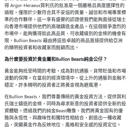
得 Argor-Heraeus賀利氏的批准是一個嚴格且高度選擇性的
過程，僅限於少數符合其不妥協的質量、誠信和市場專業標
準的合作夥伴。這一享有盛譽的認證使我們能夠直接從瑞士
向香港市場提供他們的高端鑄造金產品。在這個競爭激烈的
市場中，能夠獲得如此高品質、可收藏級別的金條的機會有
限，Bullion Beasts 藉由將這些卓越的商品直接提供給亞洲
的精明投資者和收藏家而脫穎而出。
為什麼要投資於貴金屬和Bullion Beasts純金公仔？
黃金能夠抵受時間的考驗，成為對抗通脹、貨幣貶值和市場
波動的保障。在當前的經濟環境中，從上升的通脹到金融不
穩定，許多精明的投資者正將黃金視為避風港。
在Bullion Beasts，我們尊重傳統的黃金投資方法，提供賀利
氏瑞士鑄造的金條，同時為尋求新意的投資者提供全新的投
資體驗。透過我們的純金Beast雕像，我們將黃金固有的優
雅與永恆性，與趣味性和獨特性相結合，創造出一種收藏
品，突顯黃金作為反映地位、風格和安全感的投資定位。